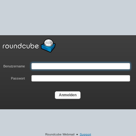
Benutzername
Passwort
Roundcube Webmail ●
Support